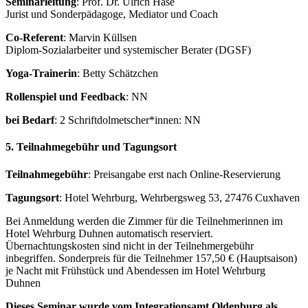
Seminarleitung
: Prof. Dr. Ulrich Hase
Jurist und Sonderpädagoge, Mediator und Coach
Co-Referent
: Marvin Küllsen
Diplom-Sozialarbeiter und systemischer Berater (DGSF)
Yoga-Trainerin
: Betty Schätzchen
Rollenspiel und Feedback
: NN
bei Bedarf
: 2 Schriftdolmetscher*innen: NN
5. Teilnahmegebühr und Tagungsort
Teilnahmegebühr
: Preisangabe erst nach Online-Reservierung
Tagungsort
: Hotel Wehrburg, Wehrbergsweg 53, 27476 Cuxhaven
Bei Anmeldung werden die Zimmer für die Teilnehmerinnen im
Hotel Wehrburg Duhnen automatisch reserviert.
Übernachtungskosten sind nicht in der Teilnehmergebühr
inbegriffen. Sonderpreis für die Teilnehmer 157,50 € (Hauptsaison)
je Nacht mit Frühstück und Abendessen im Hotel Wehrburg
Duhnen
Dieses Seminar wurde vom Integrationsamt Oldenburg als